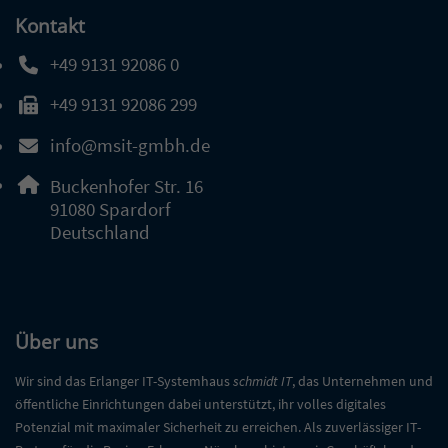
Kontakt
+49 9131 92086 0
Telefonnummer: 4 9 9 1 3 1 9 2 0 8 6 0
+49 9131 92086 299
Faxnummer: 4 9 9 1 3 1 9 2 0 8 6 2 9 9
info@msit-gmbh.de
E-Mail Adresse: info@msit-gmbh.de
Adresse:
Buckenhofer Str. 16
, 9 1 0 8 0
91080
Spardorf
Deutschland
Über uns
Wir sind das Erlanger IT-Systemhaus
schmidt IT
, das Unternehmen und
öffentliche Einrichtungen dabei unterstützt, ihr volles digitales
Potenzial mit maximaler Sicherheit zu erreichen. Als zuverlässiger IT-