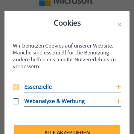
Cookies
Wir benutzen Cookies auf unserer Website.
Manche sind essentiell für die Benutzung,
OFFICE 365
SCHMIDT - SOLUTIONS & SERVICES
Microsoft schaltet Basic Authentication für
andere helfen uns, um Ihr Nutzererlebnis zu
O365 ab
verbessern.
Timeline Microsoft hat für Office 365 bereits im
letzten Jahr die Abschaltung der „alten“…
Essenzielle
Essenzielle
Coo
WEITERLESEN
Webanalyse & Werbung
Webanalyse & Werbung
Coo
Veröffentlicht am:
17.02.2022
ALLE AKZEPTIEREN