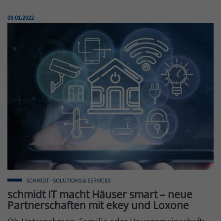
Veröffentlicht am:
08.01.2022
SCHMIDT - SOLUTIONS & SERVICES
schmidt IT macht Häuser smart – neue
Partnerschaften mit ekey und Loxone
Ob Unternehmen, Familie oder Hausgemeinschaft: