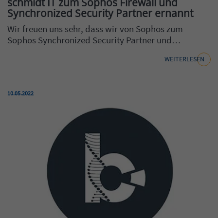
schmidt IT zum Sophos Firewall und
Synchronized Security Partner ernannt
Wir freuen uns sehr, dass wir von Sophos zum
Sophos Synchronized Security Partner und…
WEITERLESEN
Veröffentlicht am:
10.05.2022