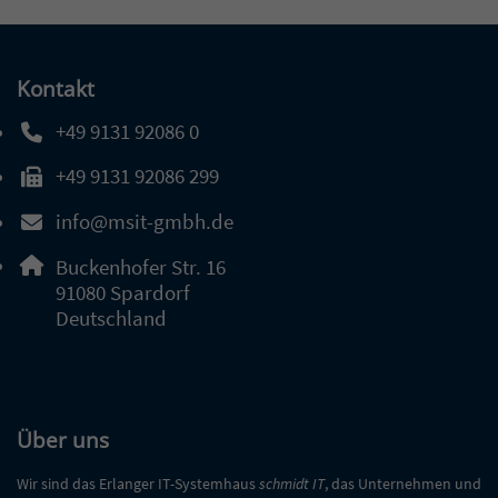
Kontakt
+49 9131 92086 0
Telefonnummer: 4 9 9 1 3 1 9 2 0 8 6 0
+49 9131 92086 299
Faxnummer: 4 9 9 1 3 1 9 2 0 8 6 2 9 9
info@msit-gmbh.de
E-Mail Adresse: info@msit-gmbh.de
Adresse:
Buckenhofer Str. 16
, 9 1 0 8 0
91080
Spardorf
Deutschland
Über uns
Wir sind das Erlanger IT-Systemhaus
schmidt IT
, das Unternehmen und