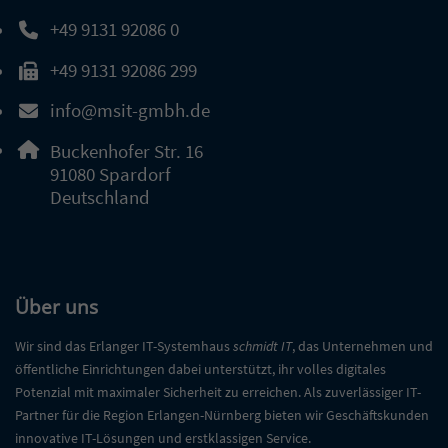
+49 9131 92086 0
Telefonnummer: 4 9 9 1 3 1 9 2 0 8 6 0
+49 9131 92086 299
Faxnummer: 4 9 9 1 3 1 9 2 0 8 6 2 9 9
info@msit-gmbh.de
E-Mail Adresse: info@msit-gmbh.de
Adresse:
Buckenhofer Str. 16
, 9 1 0 8 0
91080
Spardorf
Deutschland
Über uns
Wir sind das Erlanger IT-Systemhaus
schmidt IT
, das Unternehmen und
öffentliche Einrichtungen dabei unterstützt, ihr volles digitales
Potenzial mit maximaler Sicherheit zu erreichen. Als zuverlässiger IT-
Partner für die Region Erlangen-Nürnberg bieten wir Geschäftskunden
innovative IT-Lösungen und erstklassigen Service.