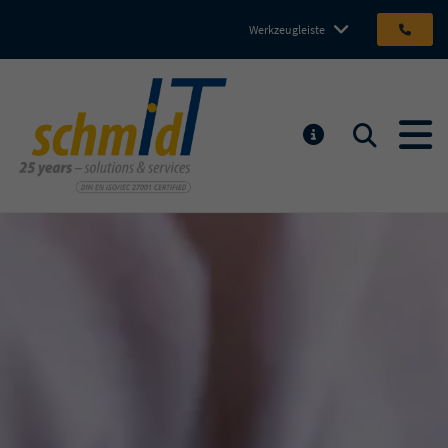
Werkzeugleiste
Michael Schmidt IT GmbH
Suchen
MELDUNGEN