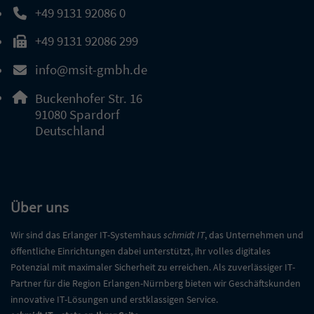
+49 9131 92086 0
Telefonnummer: 4 9 9 1 3 1 9 2 0 8 6 0
+49 9131 92086 299
Faxnummer: 4 9 9 1 3 1 9 2 0 8 6 2 9 9
info@msit-gmbh.de
E-Mail Adresse: info@msit-gmbh.de
Adresse:
Buckenhofer Str. 16
, 9 1 0 8 0
91080
Spardorf
Deutschland
Über uns
Wir sind das Erlanger IT-Systemhaus
schmidt IT
, das Unternehmen und
öffentliche Einrichtungen dabei unterstützt, ihr volles digitales
Potenzial mit maximaler Sicherheit zu erreichen. Als zuverlässiger IT-
Partner für die Region Erlangen-Nürnberg bieten wir Geschäftskunden
innovative IT-Lösungen und erstklassigen Service.