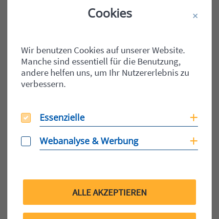
Cookies
Wir benutzen Cookies auf unserer Website.
Manche sind essentiell für die Benutzung,
andere helfen uns, um Ihr Nutzererlebnis zu
verbessern.
SCHMIDT - SOLUTIONS & SERVICES
Trikot-Sponsoring VdS Spardorf
Essenzielle
Essenzielle
Coo
schmidt IT unterstützt die B-Jugend des VdS
Webanalyse & Werbung
Webanalyse & Werbung
Coo
Spardorf mit einem neuen Trikotsatz Dieses Jahr…
WEITERLESEN
ALLE AKZEPTIEREN
Veröffentlicht am:
05.06.2013