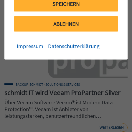
SPEICHERN
ABLEHNEN
Impressum
Datenschutzerklärung
BACKUP
SCHMIDT - SOLUTIONS & SERVICES
schmidt IT wird Veeam ProPartner Silver
Über Veeam Software Veeam® ist Modern Data
Protection™. Veeam ist Anbieter von
leistungsstarken, benutzerfreundlichen…
WEITERLESEN