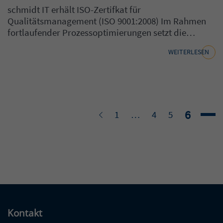
schmidt IT erhält ISO-Zertifkat für
Qualitätsmanagement (ISO 9001:2008) Im Rahmen
fortlaufender Prozessoptimierungen setzt die…
WEITERLESEN
Seite
6
Zurück
Seite
Seite
Seite
1
…
4
5
Kontakt