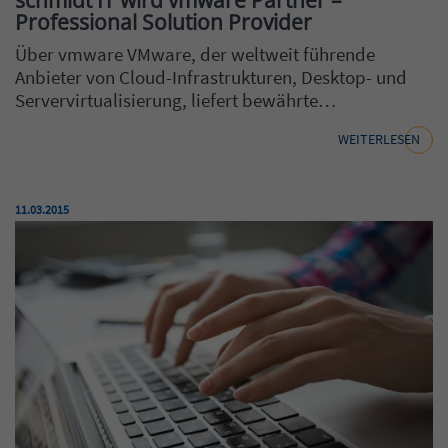
Professional Solution Provider
Über vmware VMware, der weltweit führende
Anbieter von Cloud-Infrastrukturen, Desktop- und
Servervirtualisierung, liefert bewährte…
WEITERLESEN
Veröffentlicht am:
11.03.2015