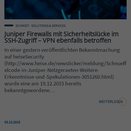
Hacker working in the darkness
SCHMIDT - SOLUTIONS & SERVICES
Juniper Firewalls mit Sicherheitslücke im
SSH-Zugriff – VPN ebenfalls betroffen
In einer gestern veröffentlichten Bekanntmachung
auf heiseSecurity
(http://www.heise.de/newsticker/meldung/Schnueff
elcode-in-Juniper-Netzgeraeten-Weitere-
Erkenntnisse-und-Spekulationen-3051260.html)
wurde eine am 19.12.2015 bereits
bekanntgewordene…
WEITERLESEN
Veröffentlicht am:
03.12.2015