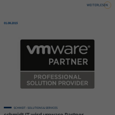
WEITERLESEN
Veröffentlicht am:
01.08.2015
SCHMIDT - SOLUTIONS & SERVICES
schmidt IT wird vmware Partner –