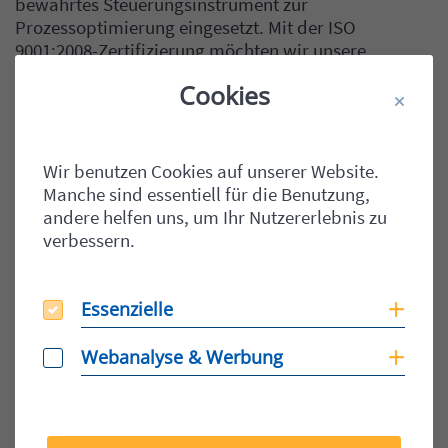
bewährtes Steuerungsinstrument zur
Prozessoptimierung eingesetzt. Mit der ISO
9001:2008-Zertifizierung möchten wir unsere
Qualitätspolitik ausbauen und nach außen sichtbar
Cookies
machen“, so Dipl.-Inf. Michael Schmidt
(Geschäftsführer).
Wir benutzen Cookies auf unserer Website.
Manche sind essentiell für die Benutzung,
andere helfen uns, um Ihr Nutzererlebnis zu
verbessern.
Teilen auf Facebook
Teilen auf X
Teilen auf X
Teil
Teile Beitrag:
Essenzielle
Essenzielle
Coo
Webanalyse & Werbung
Webanalyse & Werbung
Coo
BEITRÄGE
NEUERE
Titel für Beitrag