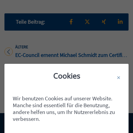
Teilen auf Facebook
Teilen auf X
Teilen auf X
Teil
Teile Beitrag:
ÄLTERE
Titel für Beitrag
EC-Council ernennt Michael Schmidt zum Certified Ethical Hacker (CEH)
BEITRÄGE
Cookies
NEUERE
Titel für Beitrag
schmidt IT erhält NetApp Silber Partner Status
Wir benutzen Cookies auf unserer Website.
Manche sind essentiell für die Benutzung,
andere helfen uns, um Ihr Nutzererlebnis zu
verbessern.
Kontakt