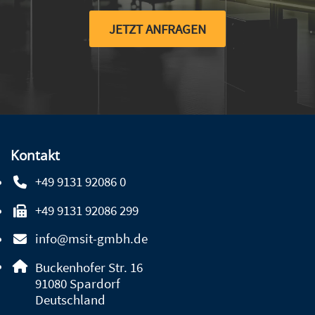
JETZT ANFRAGEN
Kontakt
+49 9131 92086 0
Telefonnummer: 4 9 9 1 3 1 9 2 0 8 6 0
+49 9131 92086 299
Faxnummer: 4 9 9 1 3 1 9 2 0 8 6 2 9 9
info@msit-gmbh.de
E-Mail Adresse: info@msit-gmbh.de
Adresse:
Buckenhofer Str. 16
, 9 1 0 8 0
91080
Spardorf
Deutschland