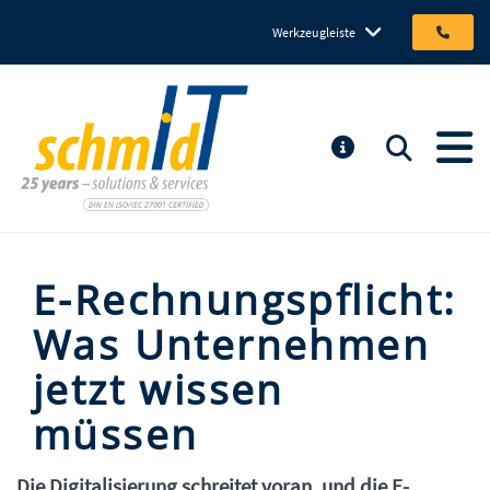
Werkzeugleiste
Michael Schmidt IT GmbH
Suchen
MELDUNGEN
E-Rechnungspflicht:
Was Unternehmen
jetzt wissen
müssen
Inhalt
Die Digitalisierung schreitet voran, und die E-