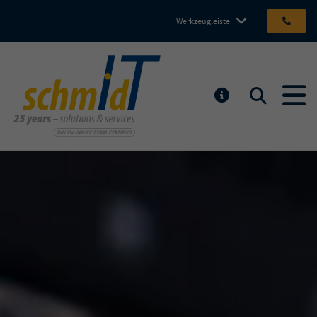
Werkzeugleiste
Michael Schmidt IT GmbH
Suchen
MELDUNGEN