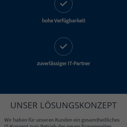
hohe Verfügbarkeit
zuverlässiger IT-Partner
UNSER LÖSUNGSKONZEPT
Einleitung
Inhalt
Wir haben für unseren Kunden ein gesamtheitliches
IT-Konzept zum Betrieb der neuen firmenweiten