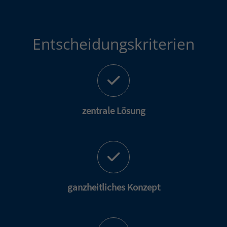
Entscheidungskriterien
Einleitung
Abschnitt für Icons und Features
zentrale Lösung
ganzheitliches Konzept