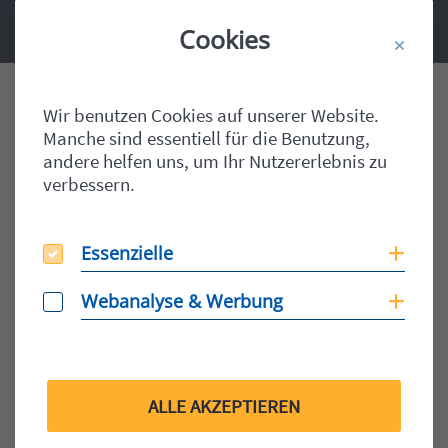
Cookies
Home
Case Studies
Konzeption und
Wir benutzen Cookies auf unserer Website.
Implementierung einer unternehmensweiten
Manche sind essentiell für die Benutzung,
zentralen IT-Lösung
andere helfen uns, um Ihr Nutzererlebnis zu
verbessern.
Einleitung
Essenzielle
Essenzielle
Coo
Webanalyse & Werbung
Webanalyse & Werbung
Coo
Über LECHNER GROUP
ALLE AKZEPTIEREN