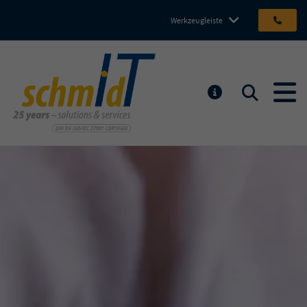
Werkzeugleiste
Michael Schmidt IT GmbH
Suchen
MELDUNGEN