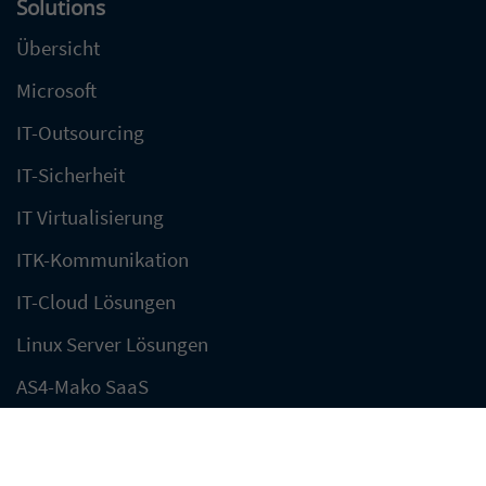
Solutions
Übersicht
Microsoft
IT-Outsourcing
IT-Sicherheit
IT Virtualisierung
ITK-Kommunikation
IT-Cloud Lösungen
Linux Server Lösungen
AS4-Mako SaaS
Praktische Links