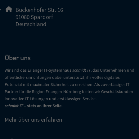
E-Mail Adresse: info@msit-gmbh.de
Adresse:
Buckenhofer Str. 16
, 9 1 0 8 0
91080
Spardorf
Deutschland
Über uns
Wir sind das Erlanger IT-Systemhaus
schmidt IT
, das Unternehmen und
öffentliche Einrichtungen dabei unterstützt, ihr volles digitales
Potenzial mit maximaler Sicherheit zu erreichen. Als zuverlässiger IT-
Partner für die Region Erlangen-Nürnberg bieten wir Geschäftskunden
innovative IT-Lösungen und erstklassigen Service.
schmidt IT
– stets an Ihrer Seite.
Mehr über uns erfahren