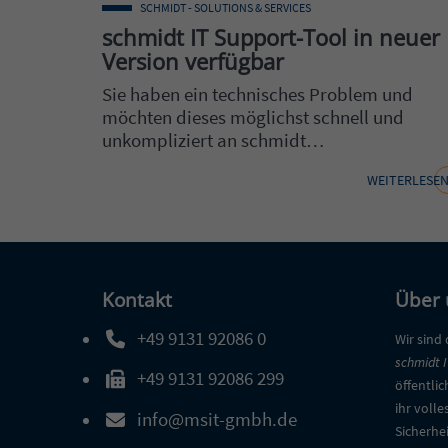
SCHMIDT - SOLUTIONS & SERVICES
schmidt IT Support-Tool in neuer
Version verfügbar
Sie haben ein technisches Problem und
möchten dieses möglichst schnell und
unkompliziert an schmidt…
WEITERLESE
Kontakt
Über 
+49 9131 92086 0
Wir sind
Telefonnummer: 4 9 9 1 3 1 9 2 0 8 6 0
schmidt I
+49 9131 92086 299
Faxnummer: 4 9 9 1 3 1 9 2 0 8 6 2 9 9
öffentlic
ihr volle
info@msit-gmbh.de
E-Mail Adresse: info@msit-gmbh.de
Sicherhei