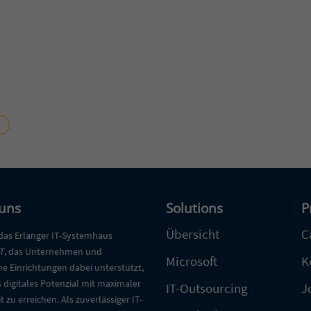
N
uns
Solutions
P
Übersicht
C
 das Erlanger IT-Systemhaus
T
, das Unternehmen und
Microsoft
K
he Einrichtungen dabei unterstützt,
s digitales Potenzial mit maximaler
IT-Outsourcing
J
t zu erreichen. Als zuverlässiger IT-