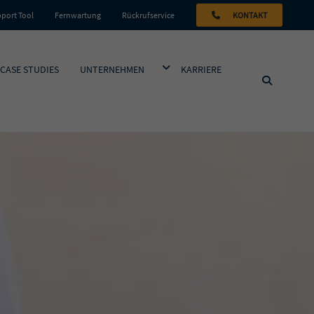
port Tool
Fernwartung
Rückrufservice
KONTAKT
PDOWN ÖFFNEN
DROPDOWN ÖFFNEN
CASE STUDIES
UNTERNEHMEN
KARRIERE
SUCHEN