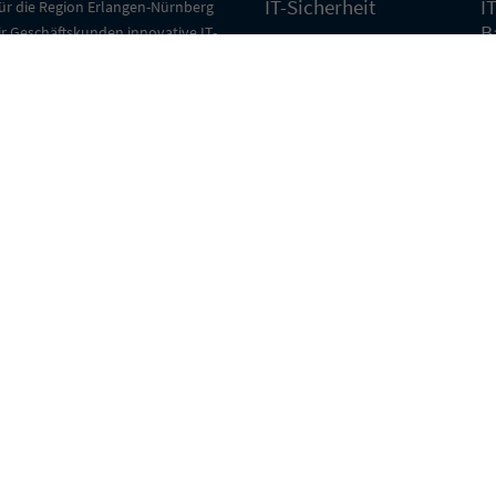
IT-Sicherheit
I
für die Region Erlangen-Nürnberg
B
ir Geschäftskunden innovative IT-
IT Virtualisierung
 und erstklassigen Service.
I
T
– stets an Ihrer Seite.
ITK-Kommunikation
E
ber uns erfahren
IT-Cloud Lösungen
I
F
Linux Server
Lösungen
I
N
AS4-Mako SaaS
I
tenschutzerklärung
Cookies
© 2