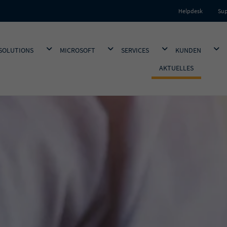
Helpdesk
Sup
DROPDOWN ÖFFNEN
DROPDOWN ÖFFNEN
DROPDOWN ÖFFNEN
DRO
SOLUTIONS
MICROSOFT
SERVICES
KUNDEN
AKTUELLES